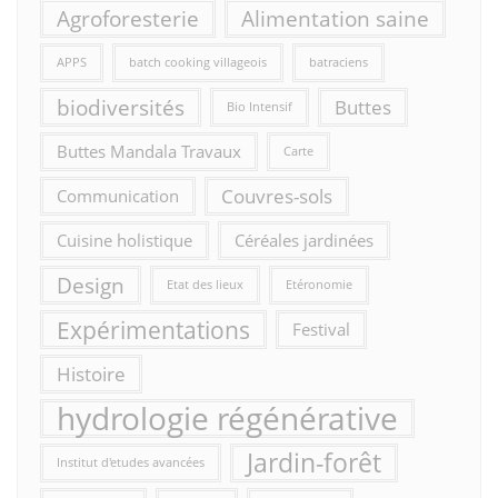
Agroforesterie
Alimentation saine
APPS
batch cooking villageois
batraciens
biodiversités
Buttes
Bio Intensif
Buttes Mandala Travaux
Carte
Couvres-sols
Communication
Cuisine holistique
Céréales jardinées
Design
Etat des lieux
Etéronomie
Expérimentations
Festival
Histoire
hydrologie régénérative
Jardin-forêt
Institut d'etudes avancées