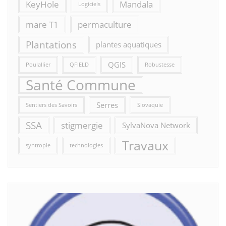
KeyHole
Mandala
Logiciels
mare T1
permaculture
Plantations
plantes aquatiques
QGIS
Poulallier
QFIELD
Robustesse
Santé Commune
Serres
Sentiers des Savoirs
Slovaquie
SSA
stigmergie
SylvaNova Network
Travaux
syntropie
technologies