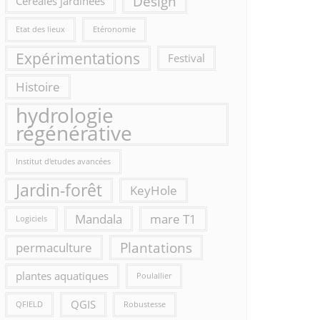
Design
Céréales jardinées
Etat des lieux
Etéronomie
Expérimentations
Festival
Histoire
hydrologie
régénérative
Institut d'etudes avancées
Jardin-forêt
KeyHole
Mandala
mare T1
Logiciels
Plantations
permaculture
plantes aquatiques
Poulallier
QGIS
QFIELD
Robustesse