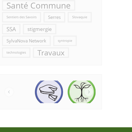
Santé Commune
Serres
Sentiers des Savoirs
Slovaquie
SSA
stigmergie
SylvaNova Network
syntropie
Travaux
technologies