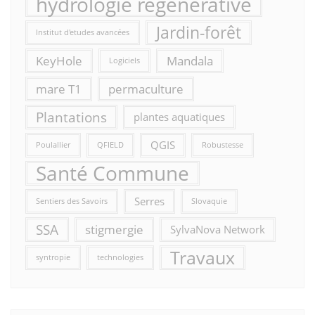
hydrologie régénérative
Jardin-forêt
Institut d'etudes avancées
KeyHole
Mandala
Logiciels
mare T1
permaculture
Plantations
plantes aquatiques
QGIS
Poulallier
QFIELD
Robustesse
Santé Commune
Serres
Sentiers des Savoirs
Slovaquie
SSA
stigmergie
SylvaNova Network
Travaux
syntropie
technologies