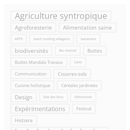
Agriculture syntropique
Agroforesterie
Alimentation saine
APPS
batch cooking villageois
batraciens
biodiversités
Buttes
Bio Intensif
Buttes Mandala Travaux
Carte
Couvres-sols
Communication
Cuisine holistique
Céréales jardinées
Design
Etat des lieux
Etéronomie
Expérimentations
Festival
Histoire