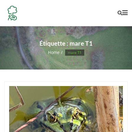
Skip
to
content
Étiquette :
mare T1
Home
mare T1