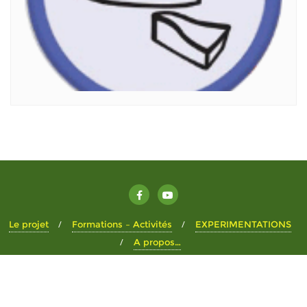
Le projet
Formations – Activités
EXPERIMENTATIONS
A propos…
Copyright ©2026 Le Pré Don . All rights reserved.
Powered by
WordPress
&
Designed by
Bizberg Themes