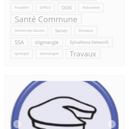
QGIS
Poulallier
QFIELD
Robustesse
Santé Commune
Serres
Sentiers des Savoirs
Slovaquie
SSA
stigmergie
SylvaNova Network
Travaux
syntropie
technologies