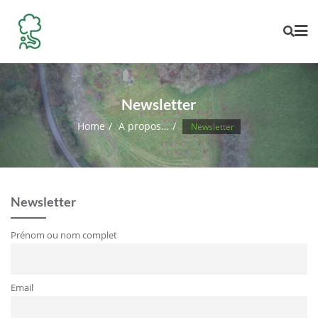
Skip
to
content
Newsletter
Home
A propos…
Newsletter
Newsletter
Prénom ou nom complet
Email