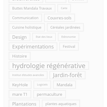
Buttes Mandala Travaux
Carte
Couvres-sols
Communication
Cuisine holistique
Céréales jardinées
Design
Etat des lieux
Etéronomie
Expérimentations
Festival
Histoire
hydrologie régénérative
Jardin-forêt
Institut d'etudes avancées
KeyHole
Mandala
Logiciels
mare T1
permaculture
Plantations
plantes aquatiques