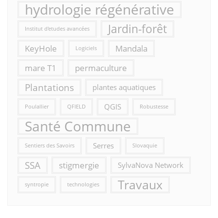
hydrologie régénérative
Jardin-forêt
Institut d'etudes avancées
KeyHole
Mandala
Logiciels
mare T1
permaculture
Plantations
plantes aquatiques
QGIS
Poulallier
QFIELD
Robustesse
Santé Commune
Serres
Sentiers des Savoirs
Slovaquie
SSA
stigmergie
SylvaNova Network
Travaux
syntropie
technologies