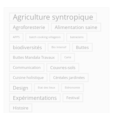
Agriculture syntropique
Agroforesterie
Alimentation saine
APPS
batch cooking villageois
batraciens
biodiversités
Buttes
Bio Intensif
Buttes Mandala Travaux
Carte
Couvres-sols
Communication
Cuisine holistique
Céréales jardinées
Design
Etat des lieux
Etéronomie
Expérimentations
Festival
Histoire