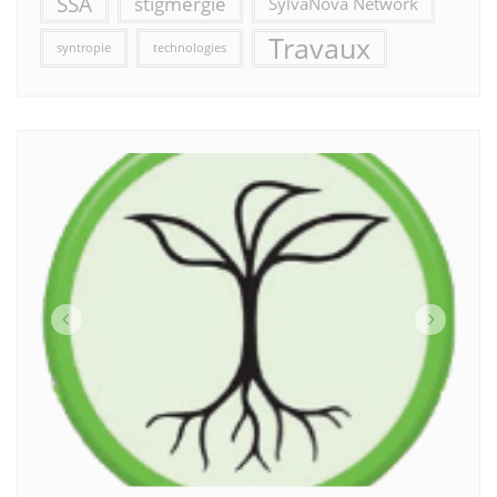
SSA
stigmergie
SylvaNova Network
Travaux
syntropie
technologies