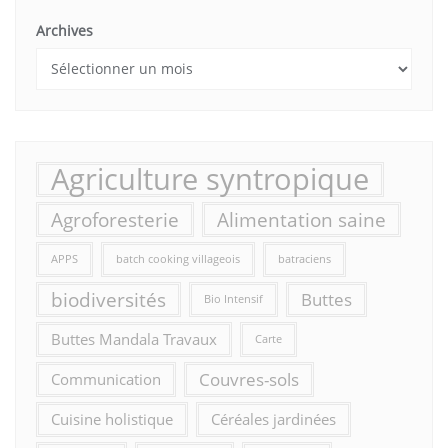
Archives
Agriculture syntropique
Agroforesterie
Alimentation saine
APPS
batch cooking villageois
batraciens
biodiversités
Buttes
Bio Intensif
Buttes Mandala Travaux
Carte
Couvres-sols
Communication
Cuisine holistique
Céréales jardinées