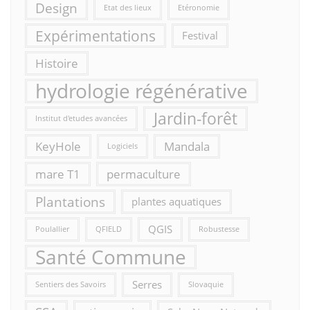
Design
Etat des lieux
Etéronomie
Expérimentations
Festival
Histoire
hydrologie régénérative
Jardin-forêt
Institut d'etudes avancées
KeyHole
Mandala
Logiciels
mare T1
permaculture
Plantations
plantes aquatiques
QGIS
Poulallier
QFIELD
Robustesse
Santé Commune
Serres
Sentiers des Savoirs
Slovaquie