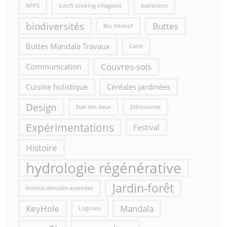
APPS
batch cooking villageois
batraciens
biodiversités
Buttes
Bio Intensif
Buttes Mandala Travaux
Carte
Couvres-sols
Communication
Cuisine holistique
Céréales jardinées
Design
Etat des lieux
Etéronomie
Expérimentations
Festival
Histoire
hydrologie régénérative
Jardin-forêt
Institut d'etudes avancées
KeyHole
Mandala
Logiciels