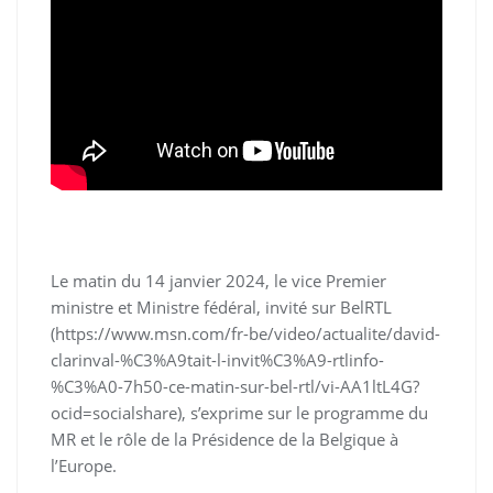
Le matin du 14 janvier 2024, le vice Premier
ministre et Ministre fédéral, invité sur BelRTL
(https://www.msn.com/fr-be/video/actualite/david-
clarinval-%C3%A9tait-l-invit%C3%A9-rtlinfo-
%C3%A0-7h50-ce-matin-sur-bel-rtl/vi-AA1ltL4G?
ocid=socialshare), s’exprime sur le programme du
MR et le rôle de la Présidence de la Belgique à
l’Europe.