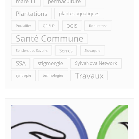
mare T1
permaculture
Plantations
plantes aquatiques
QGIS
Poulallier
QFIELD
Robustesse
Santé Commune
Serres
Sentiers des Savoirs
Slovaquie
SSA
stigmergie
SylvaNova Network
Travaux
syntropie
technologies