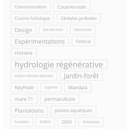
Couvres-sols
Communication
Cuisine holistique
Céréales jardinées
Design
Etat des lieux
Etéronomie
Expérimentations
Festival
Histoire
hydrologie régénérative
Jardin-forêt
Institut d'etudes avancées
KeyHole
Mandala
Logiciels
mare T1
permaculture
Plantations
plantes aquatiques
QGIS
Poulallier
QFIELD
Robustesse