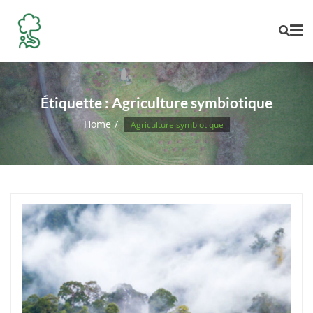
Skip
to
content
Étiquette :
Agriculture symbiotique
Home
Agriculture symbiotique