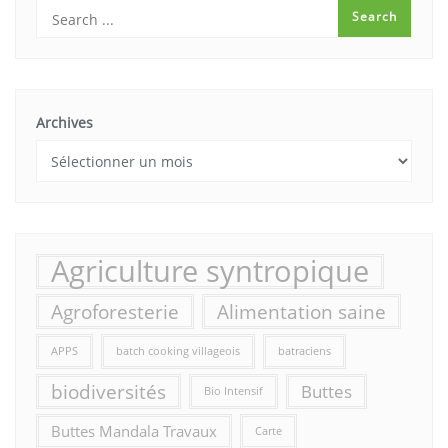
Archives
Agriculture syntropique
Agroforesterie
Alimentation saine
APPS
batch cooking villageois
batraciens
biodiversités
Buttes
Bio Intensif
Buttes Mandala Travaux
Carte