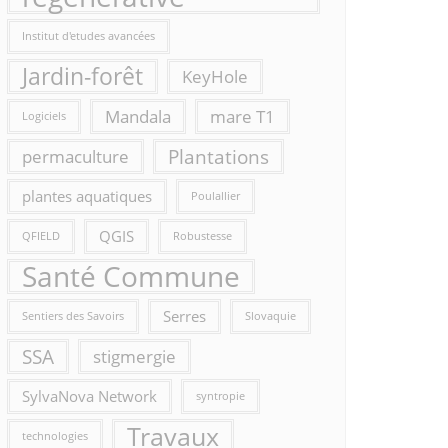
Institut d'etudes avancées
Jardin-forêt
KeyHole
Mandala
mare T1
Logiciels
Plantations
permaculture
plantes aquatiques
Poulallier
QGIS
QFIELD
Robustesse
Santé Commune
Serres
Sentiers des Savoirs
Slovaquie
SSA
stigmergie
SylvaNova Network
syntropie
Travaux
technologies