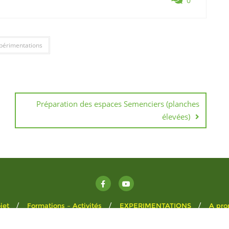
0
périmentations
Préparation des espaces Semenciers (planches
élevées)
jet
Formations – Activités
EXPERIMENTATIONS
A pro
 Pré Don . All rights reserved.
Powered by
WordPress
&
Designed