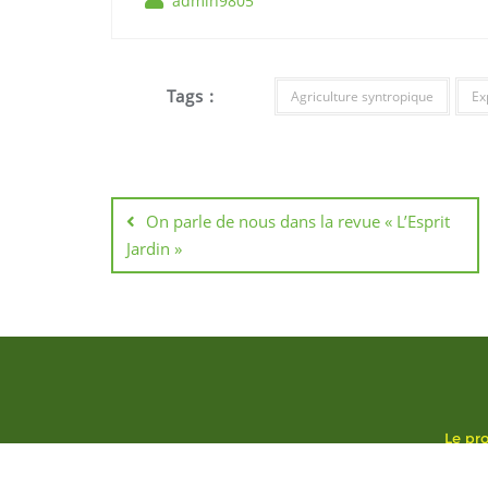
admin9805
Tags :
Agriculture syntropique
Ex
Navigation
de
On parle de nous dans la revue « L’Esprit
Jardin »
l’article
Le pro
Copyright ©2026 Le