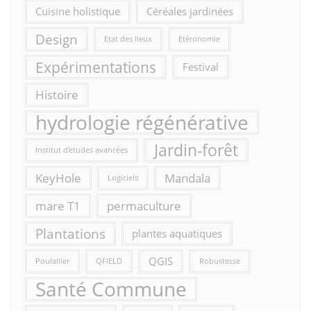
Cuisine holistique
Céréales jardinées
Design
Etat des lieux
Etéronomie
Expérimentations
Festival
Histoire
hydrologie régénérative
Jardin-forêt
Institut d'etudes avancées
KeyHole
Mandala
Logiciels
mare T1
permaculture
Plantations
plantes aquatiques
QGIS
Poulallier
QFIELD
Robustesse
Santé Commune