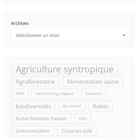
Archives
Agriculture syntropique
Agroforesterie
Alimentation saine
APPS
batch cooking villageois
batraciens
biodiversités
Buttes
Bio Intensif
Buttes Mandala Travaux
Carte
Couvres-sols
Communication