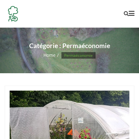
Skip
to
content
Catégorie :
Permaéconomie
Home
Permaéconomie