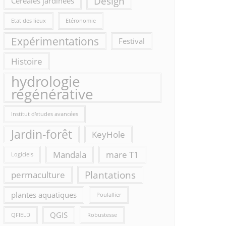
Design
Céréales jardinées
Etat des lieux
Etéronomie
Expérimentations
Festival
Histoire
hydrologie
régénérative
Institut d'etudes avancées
Jardin-forêt
KeyHole
Mandala
mare T1
Logiciels
Plantations
permaculture
plantes aquatiques
Poulallier
QGIS
QFIELD
Robustesse