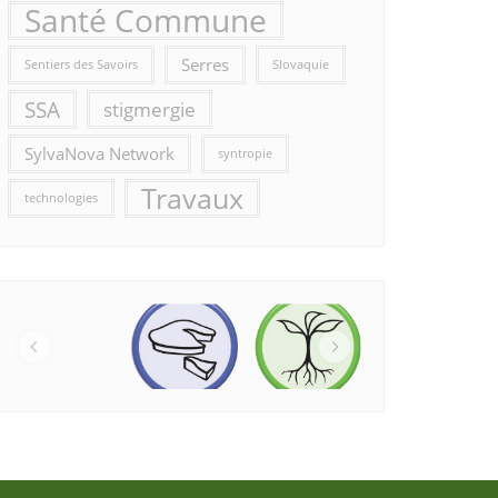
Santé Commune
Serres
Sentiers des Savoirs
Slovaquie
SSA
stigmergie
SylvaNova Network
syntropie
Travaux
technologies