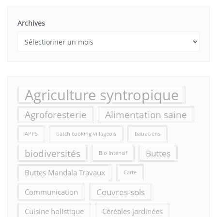
Archives
Agriculture syntropique
Agroforesterie
Alimentation saine
APPS
batch cooking villageois
batraciens
biodiversités
Buttes
Bio Intensif
Buttes Mandala Travaux
Carte
Couvres-sols
Communication
Cuisine holistique
Céréales jardinées