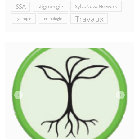
SSA
stigmergie
SylvaNova Network
Travaux
syntropie
technologies