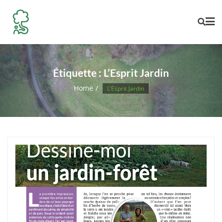
Skip
to
content
Étiquette :
L’Esprit Jardin
Home
L'Esprit Jardin