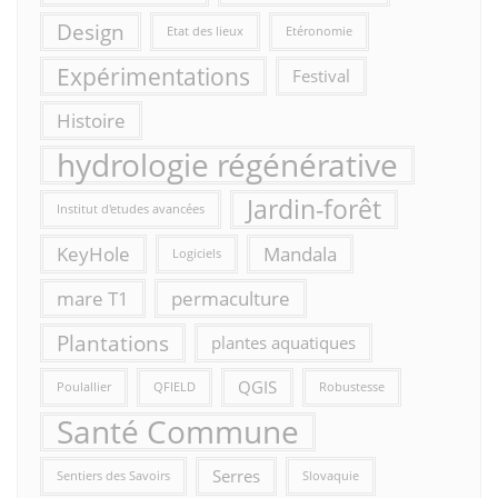
Design
Etat des lieux
Etéronomie
Expérimentations
Festival
Histoire
hydrologie régénérative
Jardin-forêt
Institut d'etudes avancées
KeyHole
Mandala
Logiciels
mare T1
permaculture
Plantations
plantes aquatiques
QGIS
Poulallier
QFIELD
Robustesse
Santé Commune
Serres
Sentiers des Savoirs
Slovaquie