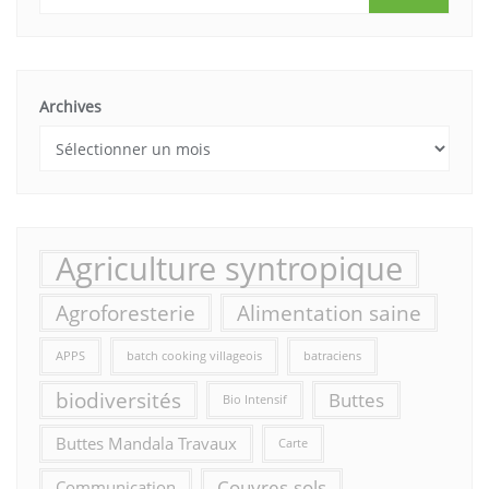
Archives
Agriculture syntropique
Agroforesterie
Alimentation saine
APPS
batch cooking villageois
batraciens
biodiversités
Buttes
Bio Intensif
Buttes Mandala Travaux
Carte
Couvres-sols
Communication