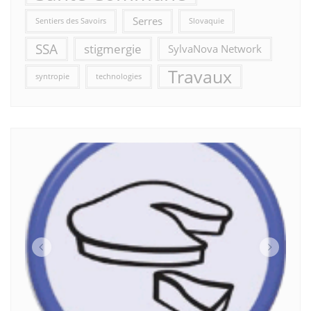
Serres
Sentiers des Savoirs
Slovaquie
SSA
stigmergie
SylvaNova Network
Travaux
syntropie
technologies