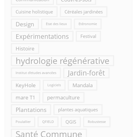
Cuisine holistique
Céréales jardinées
Design
Etat des lieux
Etéronomie
Expérimentations
Festival
Histoire
hydrologie régénérative
Jardin-forêt
Institut d'etudes avancées
KeyHole
Mandala
Logiciels
mare T1
permaculture
Plantations
plantes aquatiques
QGIS
Poulallier
QFIELD
Robustesse
Santé Commune