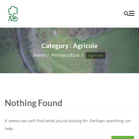
Skip
to
content
Category :
Agricole
Home
Permaculture
Agricole
Nothing Found
It seems we can’t find what you’re looking for. Perhaps searching can
help.