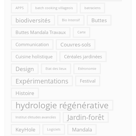
APPS
batch cooking villageois
batraciens
biodiversités
Buttes
Bio Intensif
Buttes Mandala Travaux
Carte
Couvres-sols
Communication
Cuisine holistique
Céréales jardinées
Design
Etat des lieux
Etéronomie
Expérimentations
Festival
Histoire
hydrologie régénérative
Jardin-forêt
Institut d'etudes avancées
KeyHole
Mandala
Logiciels