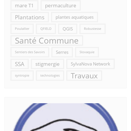
mare T1
permaculture
Plantations
plantes aquatiques
QGIS
Poulallier
QFIELD
Robustesse
Santé Commune
Serres
Sentiers des Savoirs
Slovaquie
SSA
stigmergie
SylvaNova Network
Travaux
syntropie
technologies