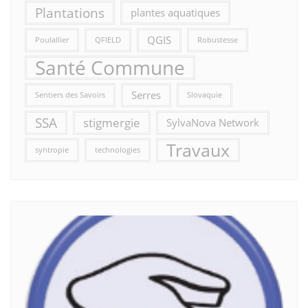
Plantations
plantes aquatiques
QGIS
Poulallier
QFIELD
Robustesse
Santé Commune
Serres
Sentiers des Savoirs
Slovaquie
SSA
stigmergie
SylvaNova Network
Travaux
syntropie
technologies