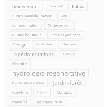
biodiversités
Buttes
Bio Intensif
Buttes Mandala Travaux
Carte
Couvres-sols
Communication
Cuisine holistique
Céréales jardinées
Design
Etat des lieux
Etéronomie
Expérimentations
Festival
Histoire
hydrologie régénérative
Jardin-forêt
Institut d'etudes avancées
KeyHole
Mandala
Logiciels
mare T1
permaculture