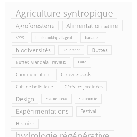
Agriculture syntropique
Agroforesterie
Alimentation saine
APPS
batch cooking villageois
batraciens
biodiversités
Buttes
Bio Intensif
Buttes Mandala Travaux
Carte
Couvres-sols
Communication
Cuisine holistique
Céréales jardinées
Design
Etat des lieux
Etéronomie
Expérimentations
Festival
Histoire
hydrologie régénérative