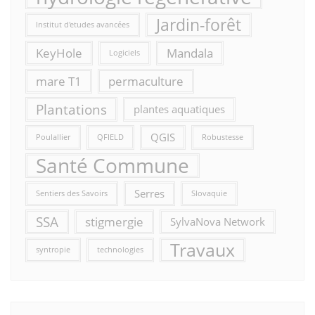
Jardin-forêt
Institut d'etudes avancées
KeyHole
Mandala
Logiciels
mare T1
permaculture
Plantations
plantes aquatiques
QGIS
Poulallier
QFIELD
Robustesse
Santé Commune
Serres
Sentiers des Savoirs
Slovaquie
SSA
stigmergie
SylvaNova Network
Travaux
syntropie
technologies