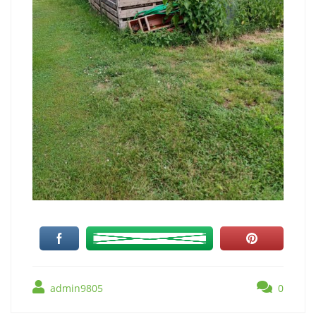
admin9805
0