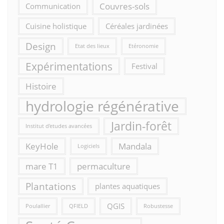
Couvres-sols
Communication
Cuisine holistique
Céréales jardinées
Design
Etat des lieux
Etéronomie
Expérimentations
Festival
Histoire
hydrologie régénérative
Jardin-forêt
Institut d'etudes avancées
KeyHole
Mandala
Logiciels
mare T1
permaculture
Plantations
plantes aquatiques
QGIS
Poulallier
QFIELD
Robustesse