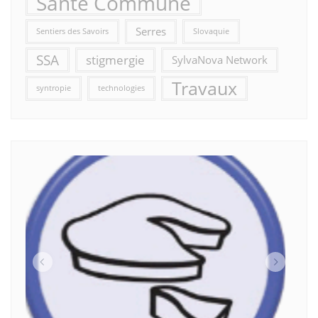
Santé Commune
Serres
Sentiers des Savoirs
Slovaquie
SSA
stigmergie
SylvaNova Network
Travaux
syntropie
technologies