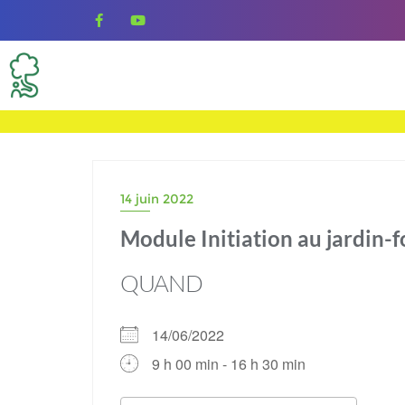
Skip
to
content
14 juin 2022
Module Initiation au jardin-
QUAND
14/06/2022
9 h 00 min - 16 h 30 min