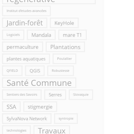
Institut d'etudes avancées
Jardin-forêt
KeyHole
Mandala
mare T1
Logiciels
Plantations
permaculture
plantes aquatiques
Poulallier
QGIS
QFIELD
Robustesse
Santé Commune
Serres
Sentiers des Savoirs
Slovaquie
SSA
stigmergie
SylvaNova Network
syntropie
Travaux
technologies