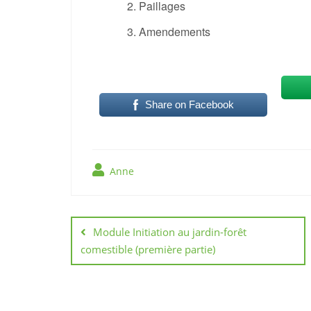
Paillages
Amendements
Share on Facebook
Anne
Navigation
de
Module Initiation au jardin-forêt
comestible (première partie)
l’article