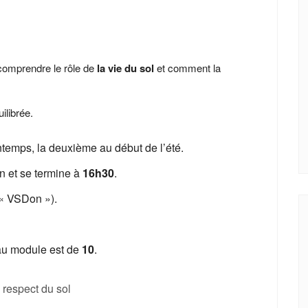
ndrier Google
iCalendar
omprendre le rôle de
la vie du sol
et comment la
ilibrée.
ntemps, la deuxième au début de l’été.
 et se termine à
16h30
.
 « VSDon »).
au module est de
10
.
 respect du sol