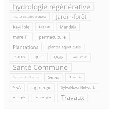
hydrologie régénérative
Jardin-forêt
Institut d'etudes avancées
KeyHole
Mandala
Logiciels
mare T1
permaculture
Plantations
plantes aquatiques
QGIS
Poulallier
QFIELD
Robustesse
Santé Commune
Serres
Sentiers des Savoirs
Slovaquie
SSA
stigmergie
SylvaNova Network
Travaux
syntropie
technologies