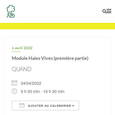
Skip
to
content
4 avril 2022
Module Haies Vives (première partie)
QUAND
04/04/2022
9 h 00 min - 16 h 30 min
AJOUTER AU CALENDRIER
Télécharger ICS
Calendrier Goog