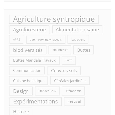
Agriculture syntropique
Agroforesterie
Alimentation saine
APPS
batch cooking villageois
batraciens
biodiversités
Buttes
Bio Intensif
Buttes Mandala Travaux
Carte
Couvres-sols
Communication
Cuisine holistique
Céréales jardinées
Design
Etat des lieux
Etéronomie
Expérimentations
Festival
Histoire