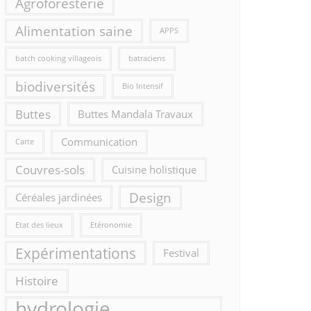
Agroforesterie
Alimentation saine
APPS
batch cooking villageois
batraciens
biodiversités
Bio Intensif
Buttes
Buttes Mandala Travaux
Communication
Carte
Couvres-sols
Cuisine holistique
Design
Céréales jardinées
Etat des lieux
Etéronomie
Expérimentations
Festival
Histoire
hydrologie