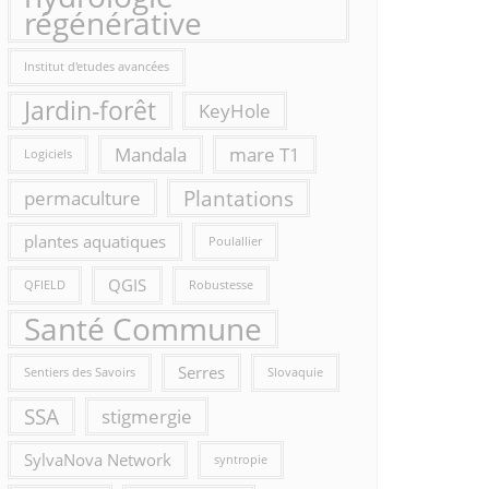
régénérative
Institut d'etudes avancées
Jardin-forêt
KeyHole
Mandala
mare T1
Logiciels
Plantations
permaculture
plantes aquatiques
Poulallier
QGIS
QFIELD
Robustesse
Santé Commune
Serres
Sentiers des Savoirs
Slovaquie
SSA
stigmergie
SylvaNova Network
syntropie