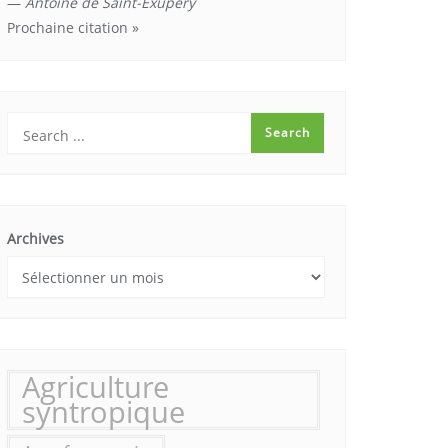
—
Antoine de Saint-Exupéry
Prochaine citation »
Archives
Agriculture
syntropique