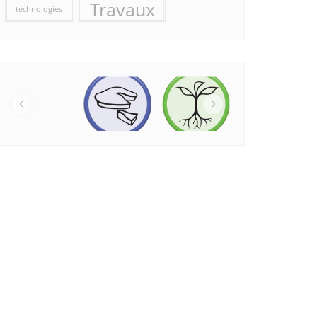
Travaux
technologies
Office 365
Outlook Live