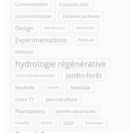
Couvres-sols
Communication
Cuisine holistique
Céréales jardinées
Design
Etat des lieux
Etéronomie
Expérimentations
Festival
Histoire
hydrologie régénérative
Jardin-forêt
Institut d'etudes avancées
KeyHole
Mandala
Logiciels
mare T1
permaculture
Plantations
plantes aquatiques
QGIS
Poulallier
QFIELD
Robustesse