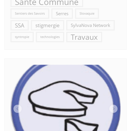
Santé Commune
Serres
Sentiers des Savoirs
Slovaquie
SSA
stigmergie
SylvaNova Network
Travaux
syntropie
technologies