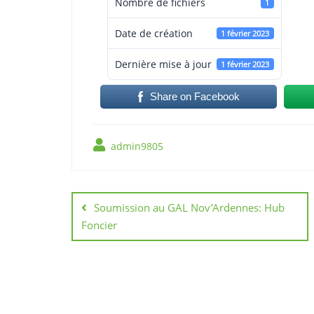
Nombre de fichiers
1
Date de création
1 février 2023
Dernière mise à jour
1 février 2023
Share on Facebook
admin9805
Navigation
de
Soumission au GAL Nov’Ardennes: Hub
Foncier
l’article