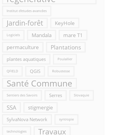
Institut d'etudes avancées
Jardin-forêt
KeyHole
Mandala
mare T1
Logiciels
Plantations
permaculture
plantes aquatiques
Poulallier
QGIS
QFIELD
Robustesse
Santé Commune
Serres
Sentiers des Savoirs
Slovaquie
SSA
stigmergie
SylvaNova Network
syntropie
Travaux
technologies