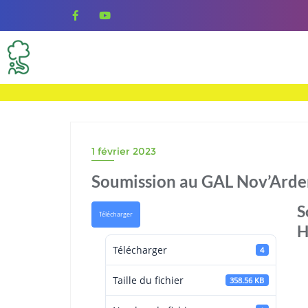
Skip
to
content
1 février 2023
Soumission au GAL Nov’Arde
S
Télécharger
H
Télécharger
4
Taille du fichier
358.56 KB