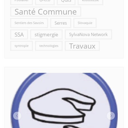
Santé Commune
Serres
Sentiers des Savoirs
Slovaquie
SSA
stigmergie
SylvaNova Network
Travaux
syntropie
technologies