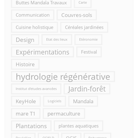
Buttes Mandala Travaux
Carte
Couvres-sols
Communication
Cuisine holistique
Céréales jardinées
Design
Etat des lieux
Etéronomie
Expérimentations
Festival
Histoire
hydrologie régénérative
Jardin-forêt
Institut d'etudes avancées
KeyHole
Mandala
Logiciels
mare T1
permaculture
Plantations
plantes aquatiques
QGIS
Poulallier
QFIELD
Robustesse